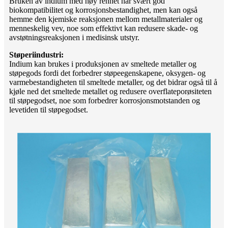
Bruken av indium med høy renhet har svært god
biokompatibilitet og korrosjonsbestandighet, men kan også
hemme den kjemiske reaksjonen mellom metallmaterialer og
menneskelig vev, noe som effektivt kan redusere skade- og
avstøtningsreaksjonen i medisinsk utstyr.
Støperiindustri:
Indium kan brukes i produksjonen av smeltede metaller og
støpegods fordi det forbedrer støpeegenskapene, oksygen- og
varmebestandigheten til smeltede metaller, og det bidrar også til å
kjøle ned det smeltede metallet og redusere overflateporøsiteten
til støpegodset, noe som forbedrer korrosjonsmotstanden og
levetiden til støpegodset.