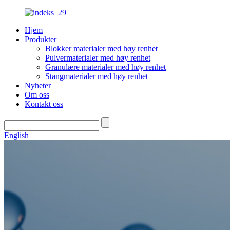
Hjem
Produkter
Blokker materialer med høy renhet
Pulvermaterialer med høy renhet
Granulære materialer med høy renhet
Stangmaterialer med høy renhet
Nyheter
Om oss
Kontakt oss
English