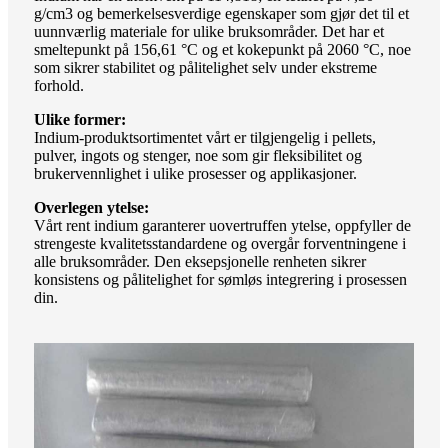
g/cm3 og bemerkelsesverdige egenskaper som gjør det til et
uunnværlig materiale for ulike bruksområder. Det har et
smeltepunkt på 156,61 °C og et kokepunkt på 2060 °C, noe
som sikrer stabilitet og pålitelighet selv under ekstreme
forhold.
Ulike former:
Indium-produktsortimentet vårt er tilgjengelig i pellets,
pulver, ingots og stenger, noe som gir fleksibilitet og
brukervennlighet i ulike prosesser og applikasjoner.
Overlegen ytelse:
Vårt rent indium garanterer uovertruffen ytelse, oppfyller de
strengeste kvalitetsstandardene og overgår forventningene i
alle bruksområder. Den eksepsjonelle renheten sikrer
konsistens og pålitelighet for sømløs integrering i prosessen
din.