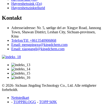
Høyrenhetssink (Zn)
Høyrenhetszinktellurid
Kontakt
Adresse/adresse: Nr. 5, sørlige del av Xingye Road, Jannong
Town, Shawan District, Leshan City, Sichuan-provinsen,
Kina
Telefon/Tlf: +8613540906868
Email: mengpingxu@kingdchem.com
Email: xiaogangli@kingdchem.com
© 2026- Sichuan Jingding Technology Co., Ltd. Alle rettigheter
forbeholdt.
Nettstedkart
-
TOPPBLOGG
-
TOPP SØK