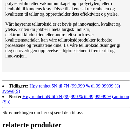
polyesterfilm etter vakuuminnkapsling i polyetylen, eller i
henhold til kundens krav. Disse tiltakene sikrer renheten og
kvaliteten til tellur og opprettholder dets effektivitet og ytelse.
Vårt høyrente telluroksid er et bevis på innovasjon, kvalitet og
ytelse. Enten du jobber i metallurgisk industri,
elektronikkindustrien eller andre felt som krever
kvalitetsmaterialer, kan våre telluroksidprodukter forbedre
prosessene og resultatene dine. La våre telluroksidløsninger gi
deg en overlegen opplevelse – hjørnesteinen i fremskritt og
innovasjon.
Tidligere:
Høy renhet 5N til 7N (99,999 % til 99,99999 %)
svovel(S)
Neste:
Høy renhet 5N til 7N (99,999 % til 99,99999 %) antimon
(Sb)
Skriv meldingen din her og send den til oss
relaterte produkter