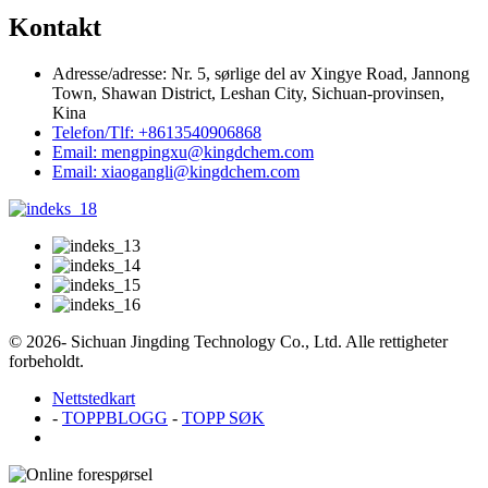
Kontakt
Adresse/adresse: Nr. 5, sørlige del av Xingye Road, Jannong
Town, Shawan District, Leshan City, Sichuan-provinsen,
Kina
Telefon/Tlf: +8613540906868
Email: mengpingxu@kingdchem.com
Email: xiaogangli@kingdchem.com
© 2026- Sichuan Jingding Technology Co., Ltd. Alle rettigheter
forbeholdt.
Nettstedkart
-
TOPPBLOGG
-
TOPP SØK