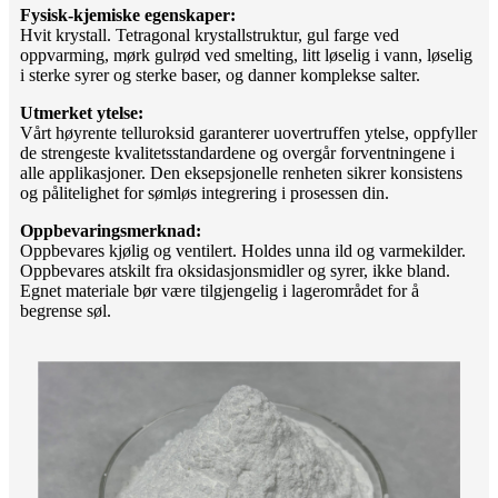
Fysisk-kjemiske egenskaper:
Hvit krystall. Tetragonal krystallstruktur, gul farge ved
oppvarming, mørk gulrød ved smelting, litt løselig i vann, løselig
i sterke syrer og sterke baser, og danner komplekse salter.
Utmerket ytelse:
Vårt høyrente telluroksid garanterer uovertruffen ytelse, oppfyller
de strengeste kvalitetsstandardene og overgår forventningene i
alle applikasjoner. Den eksepsjonelle renheten sikrer konsistens
og pålitelighet for sømløs integrering i prosessen din.
Oppbevaringsmerknad:
Oppbevares kjølig og ventilert. Holdes unna ild og varmekilder.
Oppbevares atskilt fra oksidasjonsmidler og syrer, ikke bland.
Egnet materiale bør være tilgjengelig i lagerområdet for å
begrense søl.