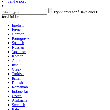
Send e-post
x
Trykk enter for å søke eller ESC
for å lukke
English
French
German
Portuguese
Spanish
Russian
Japanese
Korean
Arabic
Irish
Greek
Turkish
Italian
Danish
Romanian
Indonesian
Czech
Afrikaans
Swedish
Polish