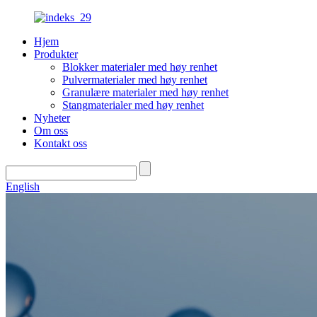
Hjem
Produkter
Blokker materialer med høy renhet
Pulvermaterialer med høy renhet
Granulære materialer med høy renhet
Stangmaterialer med høy renhet
Nyheter
Om oss
Kontakt oss
English