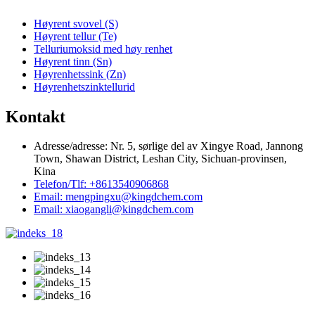
Høyrent svovel (S)
Høyrent tellur (Te)
Telluriumoksid med høy renhet
Høyrent tinn (Sn)
Høyrenhetssink (Zn)
Høyrenhetszinktellurid
Kontakt
Adresse/adresse: Nr. 5, sørlige del av Xingye Road, Jannong
Town, Shawan District, Leshan City, Sichuan-provinsen,
Kina
Telefon/Tlf: +8613540906868
Email: mengpingxu@kingdchem.com
Email: xiaogangli@kingdchem.com