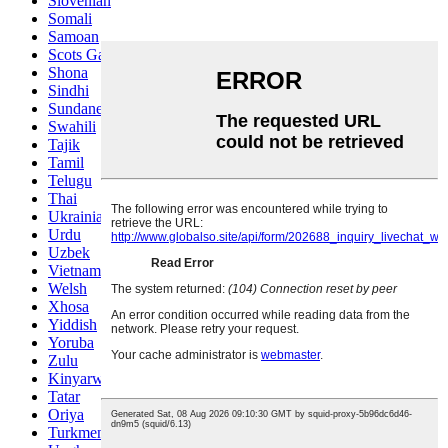
Slovenian
Somali
Samoan
Scots Gaelic
Shona
Sindhi
Sundanese
Swahili
Tajik
Tamil
Telugu
Thai
Ukrainian
Urdu
Uzbek
Vietnamese
Welsh
Xhosa
Yiddish
Yoruba
Zulu
Kinyarwanda
Tatar
Oriya
Turkmen