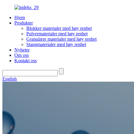
Hjem
Produkter
Blokker materialer med høy renhet
Pulvermaterialer med høy renhet
Granulære materialer med høy renhet
Stangmaterialer med høy renhet
Nyheter
Om oss
Kontakt oss
English