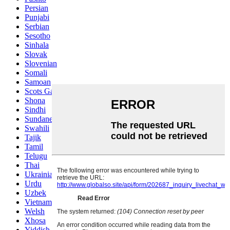
Persian
Punjabi
Serbian
Sesotho
Sinhala
Slovak
Slovenian
Somali
Samoan
Scots Gaelic
Shona
Sindhi
Sundanese
Swahili
Tajik
Tamil
Telugu
Thai
Ukrainian
Urdu
Uzbek
Vietnamese
Welsh
Xhosa
Yiddish