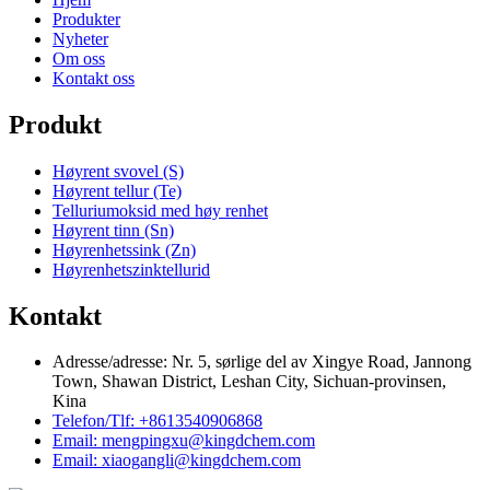
Produkter
Nyheter
Om oss
Kontakt oss
Produkt
Høyrent svovel (S)
Høyrent tellur (Te)
Telluriumoksid med høy renhet
Høyrent tinn (Sn)
Høyrenhetssink (Zn)
Høyrenhetszinktellurid
Kontakt
Adresse/adresse: Nr. 5, sørlige del av Xingye Road, Jannong
Town, Shawan District, Leshan City, Sichuan-provinsen,
Kina
Telefon/Tlf: +8613540906868
Email: mengpingxu@kingdchem.com
Email: xiaogangli@kingdchem.com