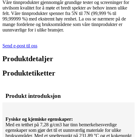
Våre tinnprodukter gjennomgår grundige tester og screeninger for
utvilsom kvalitet for å møte et bredt spekter av behov innen ulike
felt. Våre tinnprodukter spenner fra 5N til 7N (99,999 % til
99,99999 %) med ekstremt høy renhet. La oss se nærmere på de
mange fordelene og bruksområdene som våre tinnprodukter er
uunnværlige for i ulike bransjer.
Send e-post til oss
Produktdetaljer
Produktetiketter
Produkt introduksjon
Fysiske og kjemiske egenskaper:
Med en tetthet på 7,28 g/cm3 har tinn bemerkelsesverdige
egenskaper som gjør det til et uunnværlig materiale for ulike
bruksområder. Med et smeltepunkt på 231,89 °C og et kokepunkt