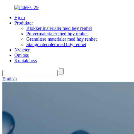
Hjem
Produkter
Blokker materialer med høy renhet
Pulvermaterialer med høy renhet
Granulære materialer med høy renhet
Stangmaterialer med høy renhet
Nyheter
Om oss
Kontakt oss
English