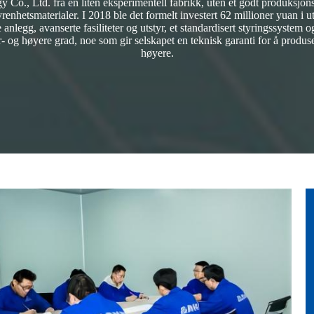
 Co., Ltd. fra en liten eksperimentell fabrikk, uten et godt produksjonsmi
renhetsmaterialer. I 2018 ble det formelt investert 62 millioner yuan i
e anlegg, avanserte fasiliteter og utstyr, et standardisert styringssystem
r- og høyere grad, noe som gir selskapet en teknisk garanti for å produ
høyere.