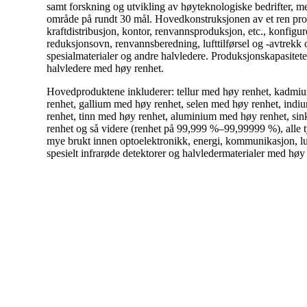
samt forskning og utvikling av høyteknologiske bedrifter, me
område på rundt 30 mål. Hovedkonstruksjonen av et ren prod
kraftdistribusjon, kontor, renvannsproduksjon, etc., konfigu
reduksjonsovn, renvannsberedning, lufttilførsel og -avtrekk o
spesialmaterialer og andre halvledere. Produksjonskapasiteten
halvledere med høy renhet.
Hovedproduktene inkluderer: tellur med høy renhet, kadmi
renhet, gallium med høy renhet, selen med høy renhet, ind
renhet, tinn med høy renhet, aluminium med høy renhet, s
renhet og så videre (renhet på 99,999 %–99,99999 %), alle t
mye brukt innen optoelektronikk, energi, kommunikasjon, luftf
spesielt infrarøde detektorer og halvledermaterialer med høy