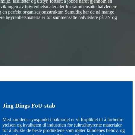
ljø, fasiliteter og utstyr, fortsatt å jobbe hardt gjennom en
 utviklingen av høyrenhetsmaterialer for sammensatte halvledere
 og en perfekt organisasjonsstruktur. Samtidig har de nå mange
sere høyrenhetsmaterialer for sammensatte halvledere på 7N og
Jing Dings FoU-stab
Med kundens synspunkt i bakhodet er vi forpliktet til å forbedre
ytelsen og kvaliteten til industrien for (ultra)høyrente materialer
for å utvikle de beste produktene som møter kundenes behov, og