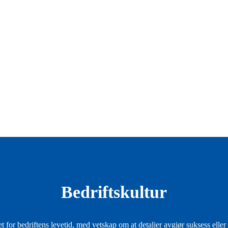
Bedriftskultur
t for bedriftens levetid, med vetskap om at detaljer avgjør suksess eller