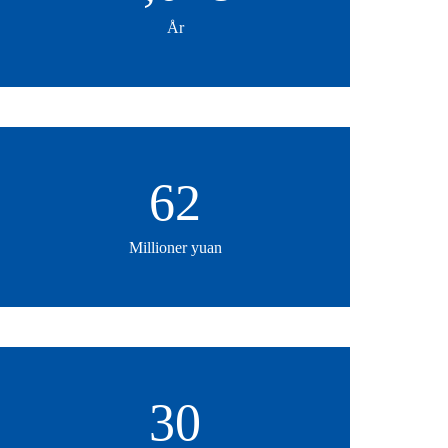
År
62
Millioner yuan
30