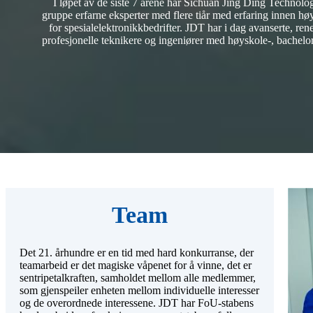
I løpet av de siste 7 årene har Sichuan Jing Ding Technology
gruppe erfarne eksperter med flere tiår med erfaring innen høy
for spesialelektronikkbedrifter. JDT har i dag avanserte, ren
profesjonelle teknikere og ingeniører med høyskole-, bachelo
Team
Det 21. århundre er en tid med hard konkurranse, der
teamarbeid er det magiske våpenet for å vinne, det er
sentripetalkraften, samholdet mellom alle medlemmer,
som gjenspeiler enheten mellom individuelle interesser
og de overordnede interessene. JDT har FoU-stabens