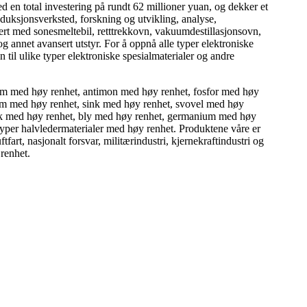
d en total investering på rundt 62 millioner yuan, og dekker et
uksjonsverksted, forskning og utvikling, analyse,
rert med sonesmeltebil, retttrekkovn, vakuumdestillasjonsovn,
g annet avansert utstyr. For å oppnå alle typer elektroniske
 til ulike typer elektroniske spesialmaterialer og andre
um med høy renhet, antimon med høy renhet, fosfor med høy
ium med høy renhet, sink med høy renhet, svovel med høy
ink med høy renhet, bly med høy renhet, germanium med høy
yper halvledermaterialer med høy renhet. Produktene våre er
art, nasjonalt forsvar, militærindustri, kjernekraftindustri og
 renhet.