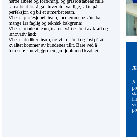
harde arbeid og forskning, og grasrotstabens fulle
samarbeid for å gå utover det vanlige, jakte på
perfeksjon og bli et utmerket team.
Vi er et profesjonelt team, medlemmene våre har
mange års faglig og teknisk bakgrunn;
Vi er et modent team, teamet vårt er fullt av kraft og
innovativ ånd;
Vi er et dedikert team, og vi tror fullt og fast på at
kvalitet kommer av kundenes tillit. Bare ved å
fokusere kan vi gjøre en god jobb med kvalitet.
J
Å 
pr
sk
in
sy
pr